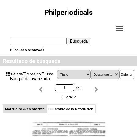
Philperiodicals
Búsqueda
Búsqueda avanzada
Resultado de búsqueda
Galería
Mosaico
Lista
Ordenar
Búsqueda avanzada
de 1
1–2 de 2
Materia es exactamente
El Heraldo de la Revolución