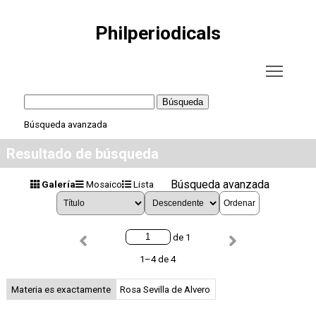
Philperiodicals
Búsqueda
Búsqueda avanzada
Resultado de búsqueda
Búsqueda avanzada
Galería
Mosaico
Lista
Ordenar
de 1
1–4 de 4
Materia es exactamente
Rosa Sevilla de Alvero