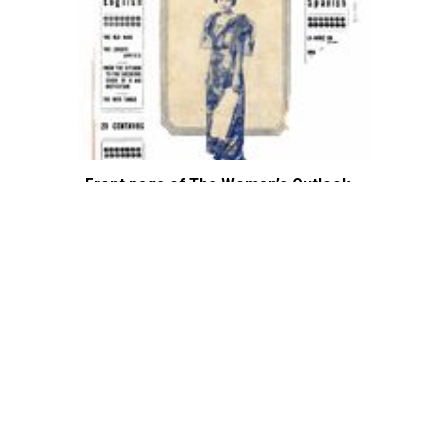
Front page of The Woman’s Outlook
de 1
1–4 de 4
fondodigital@adm.uned.es
913988766